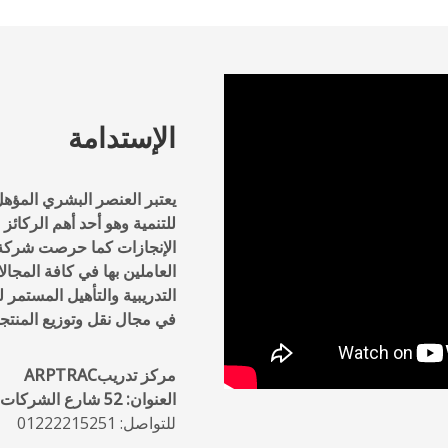
الإستدامة
يعتبر العنصر البشري المؤهل
للتنمية وهو أحد أهم الركائ
الإنجازات كما حرصت شركة ا
العاملين بها في كافة المج
التدريبية والتأهيل المستمر 
في مجال نقل وتوزيع المنتجا
مركز تدريبARPTRAC
العنوان: 52 شارع الشركات بجوان قسم الشربية-غمرة-القاهرة
للتواصل: 01222215251